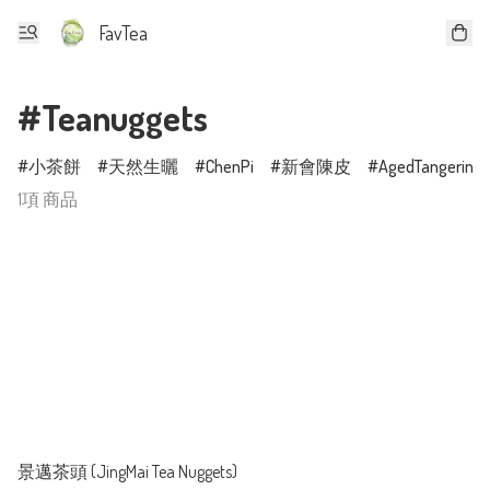
FavTea
#Teanuggets
小茶餅
天然生曬
ChenPi
新會陳皮
AgedTangerineP
1項 商品
景邁茶頭 (JingMai Tea Nuggets)