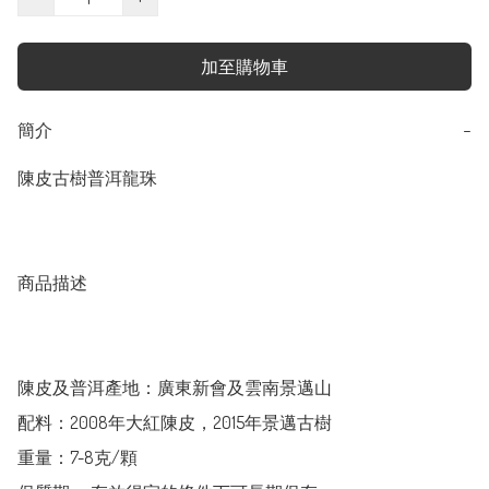
加至購物車
簡介
−
陳皮古樹普洱龍珠

商品描述

陳皮及普洱產地：廣東新會及雲南景邁山

配料：2008年大紅陳皮，2015年景邁古樹

重量：7-8克/顆
