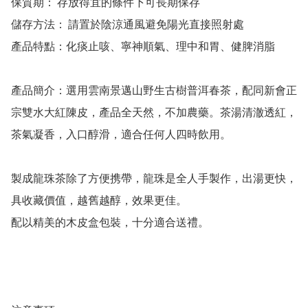
保質期： 存放得宜的條件下可長期保存

儲存方法： 請置於陰涼通風避免陽光直接照射處	

產品特點：化痰止咳、寧神順氣、理中和胃、健脾消脂

產品簡介：選用雲南景邁山野生古樹普洱春茶，配同新會正
宗雙水大紅陳皮，產品全天然，不加農藥。茶湯清澈透紅，
茶氣凝香，入口醇滑，適合任何人四時飲用。

製成龍珠茶除了方便携帶，龍珠是全人手製作，出湯更快，
具收藏價值，越舊越醇，效果更佳。

配以精美的木皮盒包裝，十分適合送禮。
