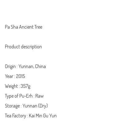
Pa Sha Ancient Tree

Product description 

Origin : Yunnan, China

Year : 2015

Weight : 357g

Type of Pu-Erh : Raw

Storage : Yunnan (Dry)

Tea Factory : Kai Min Gu Yun
