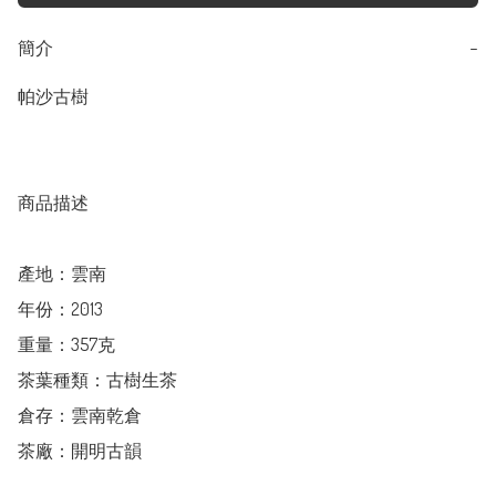
簡介
−
帕沙古樹

商品描述

產地：雲南

年份：2013

重量：357克

茶葉種類：古樹生茶

倉存：雲南乾倉

茶廠：開明古韻
