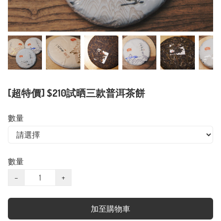
[超特價] $210試晒三款普洱茶餅
數量
數量
−
+
加至購物車